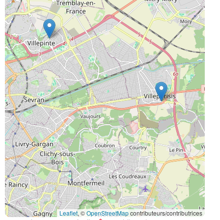
Leaflet
, ©
OpenStreetMap
contributeurs/contributrices